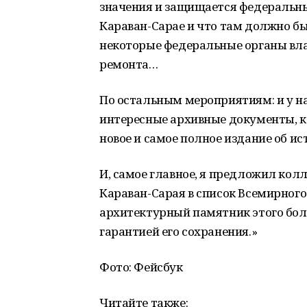
значения и защищается федеральным
Караван-Сарае и что там должно бы
некоторые федеральные органы вла
ремонта…
По остальным мероприятиям: и у на
интересные архивные документы, ко
новое и самое полное издание об ис
И, самое главное, я предложил кол
Караван-Сарая в список Всемирного
архитектурный памятник этого боле
гарантией его сохранения.»
Фото: Фейсбук
Читайте также: