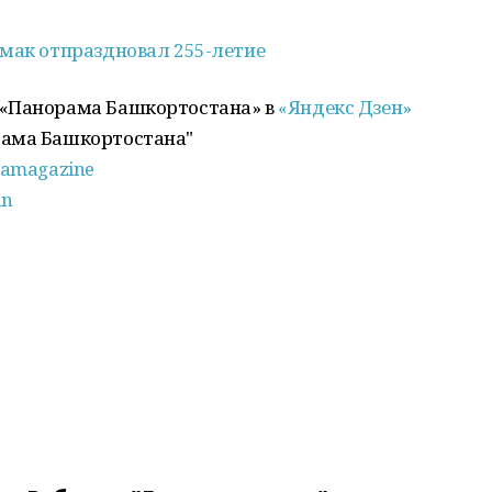
амак отпраздновал 255-летие
 «Панорама Башкортостана» в
«Яндекс Дзен»
рама Башкортостана"
amagazine
an