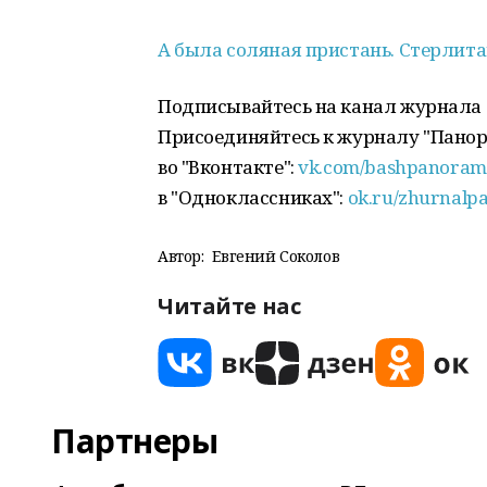
А была соляная пристань. Стерлит
Подписывайтесь на канал журнала
Присоединяйтесь к журналу "Пано
во "Вконтакте":
vk.com/bashpanoram
в "Одноклассниках":
ok.ru/zhurnalp
Автор:
Евгений Соколов
Читайте нас
Партнеры