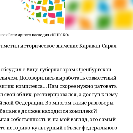
список Всемирного наследия «ЮНЕСКО»
 отметил историческое значение Караван-Сарая
 обсудил с Вице-губернатором Оренбургской
евичем. Договорились выработать совместный
звитию комплекса… Нам скорее нужно ратовать
л свой облик, реставрировался, а доступ к нему
йской Федерации. Во многом такие разговоры
м балансе должен находится комплекс?!
ая собственность и, на мой взгляд, это самый
это историко-культурный объект федерального