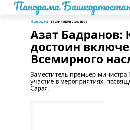
Панорама Башкортостан
Новости
14 СЕНТЯБРЯ 2021, 06:26
Азат Бадранов: 
достоин включе
Всемирного на
Заместитель премьер-министра П
участие в мероприятиях, посвящ
Сарая.