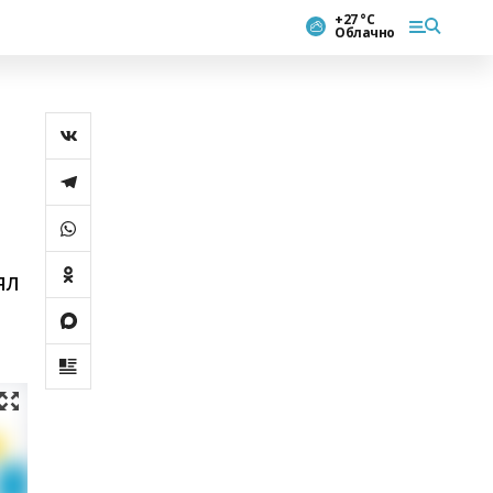
+27 °С
Облачно
ял