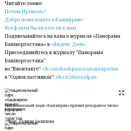
Читайте также:
Почем Иремель?
Добро пожаловать в Башкирию!
Все флаги были в гости к нам
Подписывайтесь на канал журнала «Панорама
Башкортостана» в
«Яндекс Дзен»
Присоединяйтесь к журналу "Панорама
Башкортостана"
во "Вконтакте":
vk.com/bashpanoramamagazine
в "Одноклассниках":
ok.ru/zhurnalpan
Национальный парк «Башкирия» принял рекордное число
туристов
Автор:
Галина Салихова