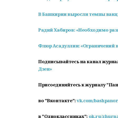
В Башкирии выросли темпы вак
Радий Хабиров: «Необходимо раз
Флюр Асадуллин: «Ограничений н
Подписывайтесь на канал журна
Дзен»
Присоединяйтесь к журналу "Па
во "Вконтакте":
vk.com/bashpano
в "Одноклассниках":
ok.ru/zhurn