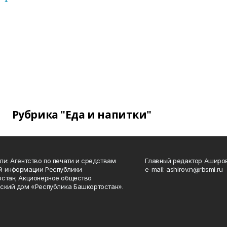
Рубрика "Еда и напитки"
ли: Агентство по печати и средствам
Главный редактор Аширо
й информации Республики
e-mail: ashirov.n@rbsmi.ru
стан; Акционерное общество
ский дом «Республика Башкортостан».