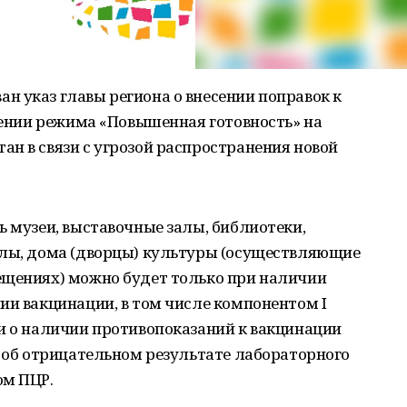
н указ главы региона о внесении поправок к
едении режима «Повышенная готовность» на
н в связи с угрозой распространения новой
 музеи, выставочные залы, библиотеки,
алы, дома (дворцы) культуры (осуществляющие
ещениях) можно будет только при наличии
ии вакцинации, в том числе компонентом I
и о наличии противопоказаний к вакцинации
и об отрицательном результате лабораторного
ом ПЦР.