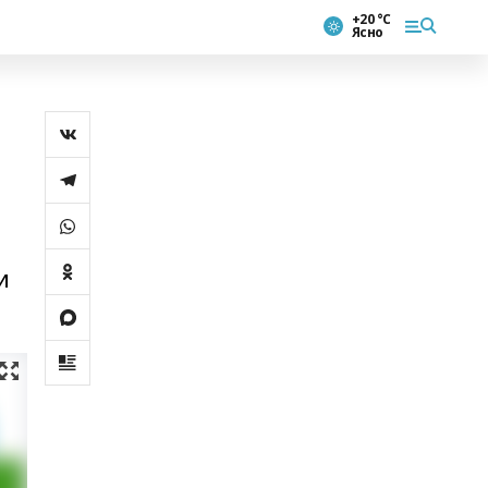
+20 °С
Ясно
и