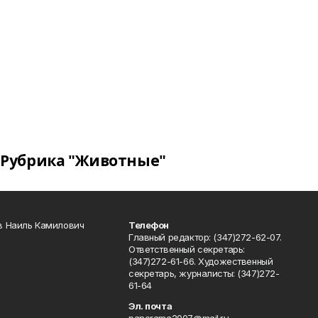
Рубрика "Животные"
в Наиль Камилович
Телефон
Главный редактор: (347)272-62-07.
Ответственный секретарь:
(347)272-61-66. Художественный
секретарь, журналисты: (347)272-
61-64
Эл. почта