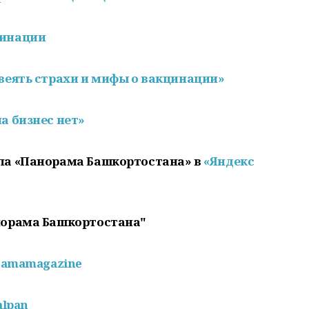
цинации
веять страхи и мифы о вакцинации»
а бизнес нет»
ла «Панорама Башкортостана» в
«Яндекс
норама Башкортостана"
ramamagazine
alpan