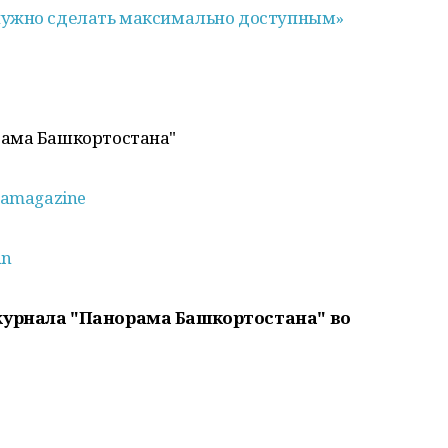
нужно сделать максимально доступным»
рама Башкортостана"
amagazine
an
журнала "Панорама Башкортостана" во