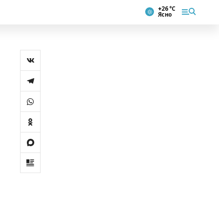
+26 °С
Ясно