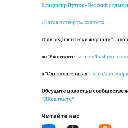
Владимир Путин: «Детский отдых 
«Пятая четверть» кэшбека
Присоединяйтесь к журналу "Пано
во "Вконтакте":
vk.com/bashpanoram
в "Одноклассниках":
ok.ru/zhurnalp
Обсудите новость в сообществе 
"ВКонтакте"
Читайте нас