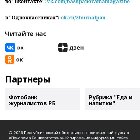
во "Вконтакте":
vk.com/bashpanoramamagazine
в "Одноклассниках":
ok.ru/zhurnalpan
Читайте нас
Партнеры
Фотобанк
Рубрика "Еда и
журналистов РБ
напитки"
© 2026 Республиканский общественно-политический журнал
«Панорама Башкортостана» Копирование информации сайта