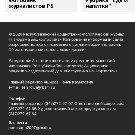
Фотобанк
Рубрика "Еда и
журналистов РБ
напитки"
© 2026 Республиканский общественно-политический журнал
«Панорама Башкортостана» Копирование информации сайта
разрешено только с письменного согласия администрации.
Об использовании персональных данных
Учредители: Агентство по печати и средствам массовой
информации Республики Башкортостан; Акционерное
общество Издательский дом «Республика Башкортостан».
Главный редактор Аширов Наиль Камилович
e-mail: ashirov.n@rbsmi.ru
Телефон
Главный редактор: (347)272-62-07. Ответственный секретарь:
(347)272-61-66. Художественный секретарь, журналисты:
(347)272-61-64
Эл. почта
panorama2007@mail.ru