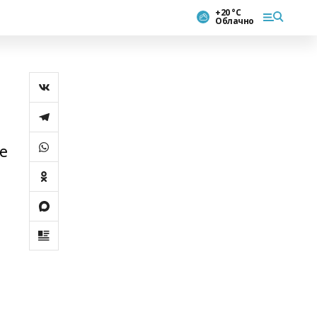
+20 °С
Облачно
ье