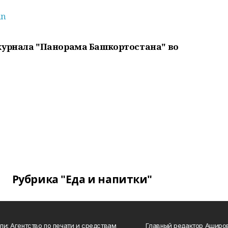
an
журнала "Панорама Башкортостана" во
Рубрика "Еда и напитки"
ли: Агентство по печати и средствам
Главный редактор Аширо