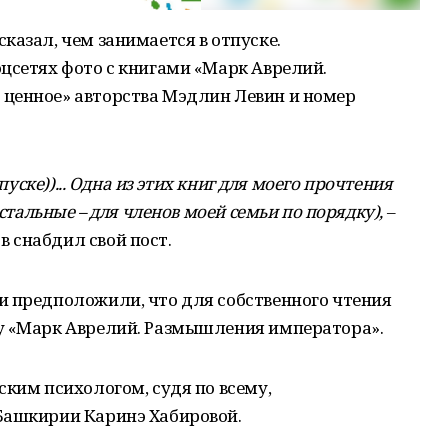
казал, чем занимается в отпуске.
цсетях фото с книгами «Марк Аврелий.
ценное» авторства Мэдлин Левин и номер
пуске))... Одна из этих книг для моего прочтения
остальные – для членов моей семьи по порядку),
–
 снабдил свой пост.
и предположили, что для собственного чтения
у «Марк Аврелий. Размышления императора».
ским психологом, судя по всему,
Башкирии Каринэ Хабировой.