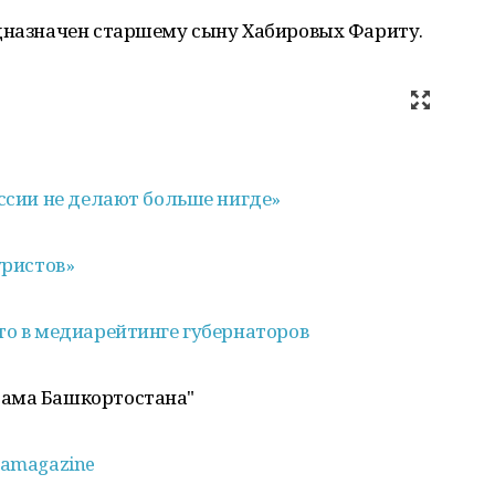
едназначен старшему сыну Хабировых Фариту.
оссии не делают больше нигде»
уристов»
то в медиарейтинге губернаторов
рама Башкортостана"
amagazine