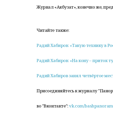
Журнал «Акбузат», конечно же, пр
Читайте также:
Радий Хабиров: «Такую технику в Р
Радий Хабиров: «На кону – приток т
Радий Хабиров занял четвёртое мес
Присоединяйтесь к журналу "Пано
во "Вконтакте":
vk.com/bashpanoram