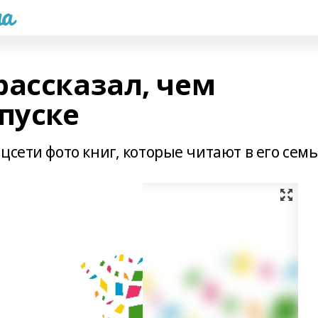
а
рассказал, чем
пуске
цсети фото книг, которые читают в его сем