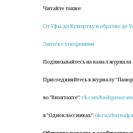
Читайте также:
От Уфы до Кумертау и обратно до 
Запуск с ускорением
Подписывайтесь на канал журнала
Присоединяйтесь к журналу "Пано
во "Вконтакте":
vk.com/bashpanoram
в "Одноклассниках":
ok.ru/zhurnalp
Обсудите новость в сообществе 