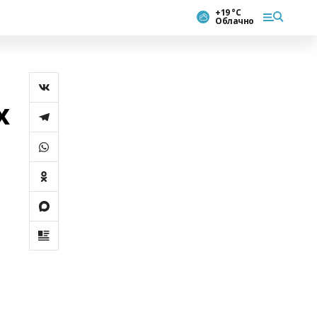
+19 °С
Облачно
х