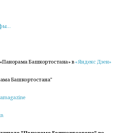
Уфы…
 «Панорама Башкортостана» в
«Яндекс Дзен»
рама Башкортостана"
amagazine
an
журнала "Панорама Башкортостана" во