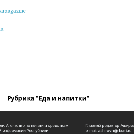
amagazine
an
Рубрика "Еда и напитки"
ли: Агентство по печати и средствам
Главный редактор Аширо
й информации Республики
e-mail: ashirov.n@rbsmi.ru