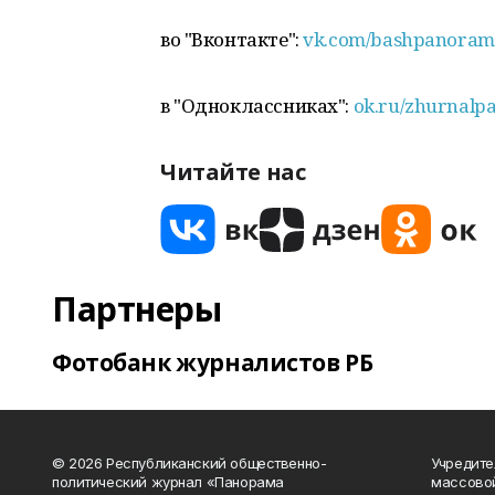
во "Вконтакте":
vk.com/bashpanoram
в "Одноклассниках":
ok.ru/zhurnalp
Читайте нас
Партнеры
Фотобанк журналистов РБ
© 2026 Республиканский общественно-
Учредите
политический журнал «Панорама
массово