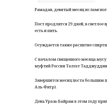
Рамадан, девятый месяц исламского
Пост продлится 29 дней, в светлое
есть и пить.
Осуждается также распитие спиртно
С началом священного месяца мус
муфтий России Талгат Тадджуддин
Завершится месяц поста большим п
Аль-Фитр).
День Ураза-Байрам в этом году прих