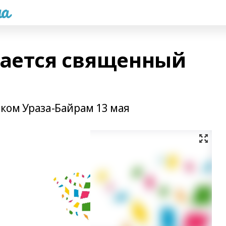
а
нается священный
ком Ураза-Байрам 13 мая