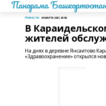
Панорама Башкортостан
Новости
26 МАРТА 2021, 03:00
В Караидельск
жителей обслу
На днях в деревне Янсаитово Ка
«Здравоохранение» открылся но