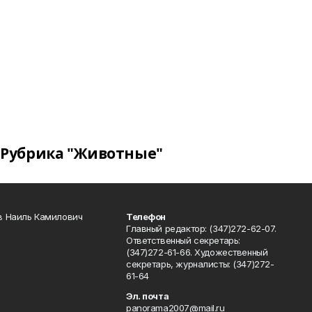
Рубрика "Животные"
в Наиль Камилович
Телефон
Главный редактор: (347)272-62-07.
Ответственный секретарь:
(347)272-61-66. Художественный
секретарь, журналисты: (347)272-
61-64
Эл. почта
panorama2007@mail.ru