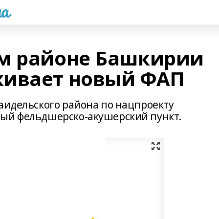
а
ом районе Башкирии
живает новый ФАП
раидельского района по нацпроекту
вый фельдшерско-акушерский пункт.