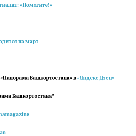
гналит: «Помогите!»
одится на март
 «Панорама Башкортостана» в
«Яндекс Дзен»
рама Башкортостана"
mamagazine
pan