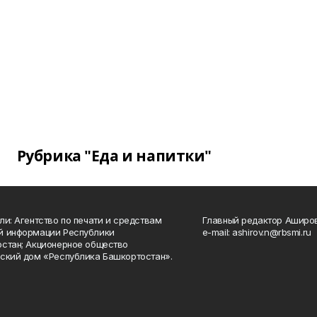
Рубрика "Еда и напитки"
ли: Агентство по печати и средствам
Главный редактор Аширо
й информации Республики
e-mail: ashirov.n@rbsmi.ru
стан; Акционерное общество
ский дом «Республика Башкортостан».