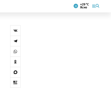
+29 °С
Ясно