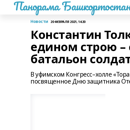
Панорама Башкортостан
Новости
20 ФЕВРАЛЯ 2021, 14:20
Константин Тол
едином строю –
батальон солда
В уфимском Конгресс–холле «Тора
посвященное Дню защитника Оте