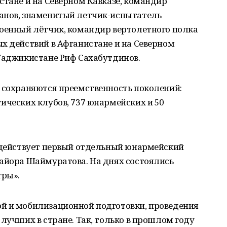
стане и на Северном Кавказе, командир
анов, знаменитый летчик-испытатель
военный лётчик, командир вертолетного полка
х действий в Афганистане и на Северном
 Таджикистане Риф Сахабутдинов.
е сохраняются преемственность поколений:
ических клубов, 737 юнармейских и 50
 действует первый отдельный юнармейский
майора Шаймуратова. На днях состоялись
гры».
й и мобилизационной подготовки, проведения
 лучших в стране. Так, только в прошлом году