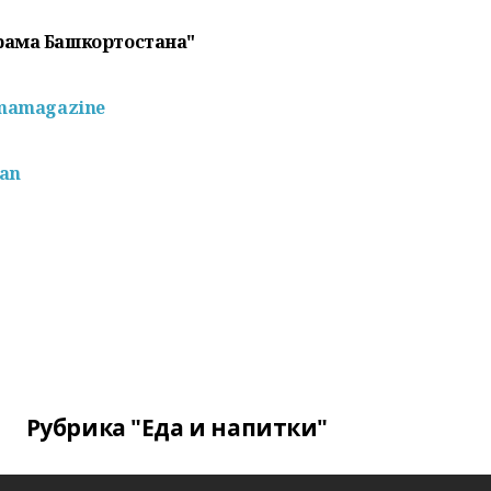
рама Башкортостана"
mamagazine
pan
Рубрика "Еда и напитки"