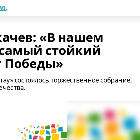
а
качев: «В нашем
 самый стойкий
т Победы»
тау» состоялось торжественное собрание,
чества.