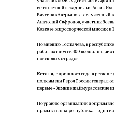
участник боевых действий в Афгани
вертолетной эскадрильи Рафик Ихс
Вячеслав Аверьянов, заслуженный 
Анатолий Сафронов, участник боевы
Кавказе, миротворческой миссии в
По мнению Толкачева, в республик
работают почти 300 военно-патриот
поисковых отрядов.
Кстати,
с прошлого года в регионе
полк имени Героя России генерал-
первые «Зимние шаймуратовские и
По уровню организации допризывно
призыва наша республика – одна из