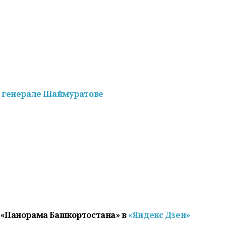
о генерале Шаймуратове
 «Панорама Башкортостана» в
«Яндекс Дзен»