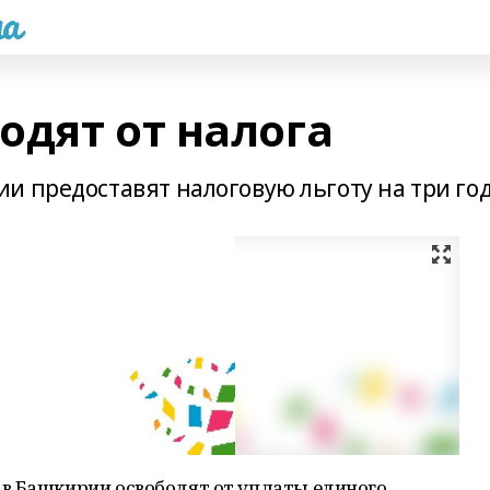
а
одят от налога
и предоставят налоговую льготу на три го
в Башкирии освободят от уплаты единого