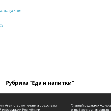
amagazine
an
Рубрика "Еда и напитки"
ли: Агентство по печати и средствам
Главный редактор Аширо
й информации Республики
e-mail: ashirov.n@rbsmi.ru