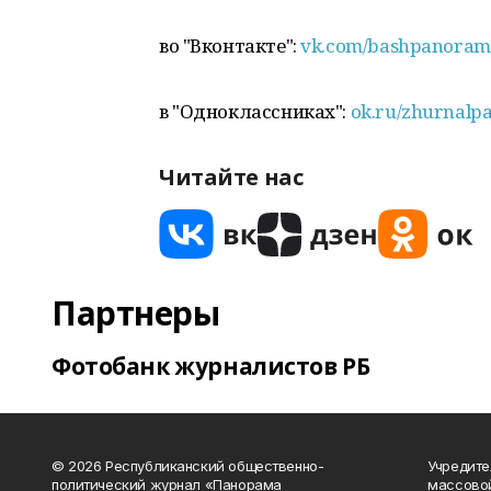
во "Вконтакте":
vk.com/bashpanoram
в "Одноклассниках":
ok.ru/zhurnalp
Читайте нас
Партнеры
Фотобанк журналистов РБ
© 2026 Республиканский общественно-
Учредите
политический журнал «Панорама
массово