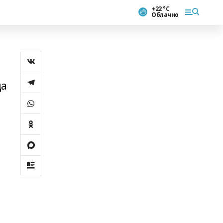
+22 °С
Облачно
да