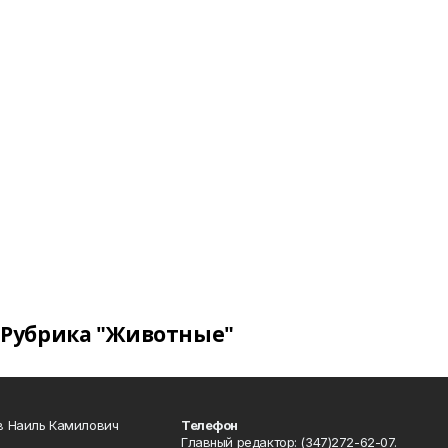
Рубрика "Животные"
в Наиль Камилович
Телефон
Главный редактор: (347)272-62-07.