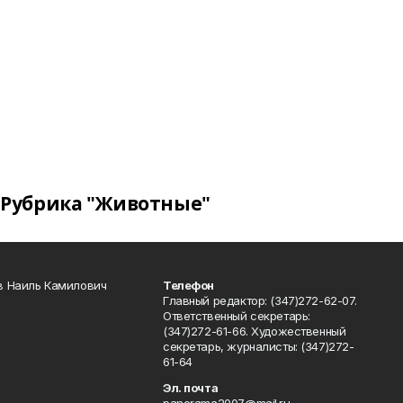
Рубрика "Животные"
в Наиль Камилович
Телефон
Главный редактор: (347)272-62-07.
Ответственный секретарь:
(347)272-61-66. Художественный
секретарь, журналисты: (347)272-
61-64
Эл. почта