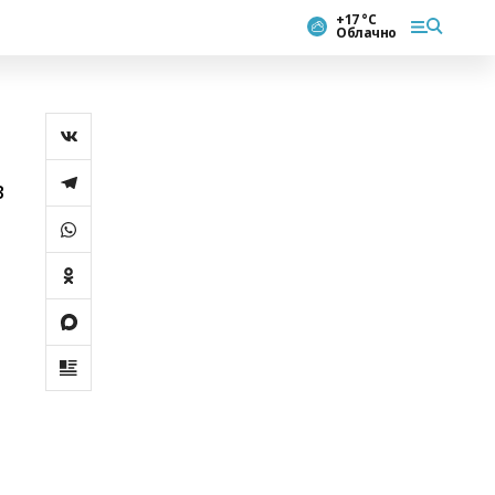
+17 °С
Облачно
в