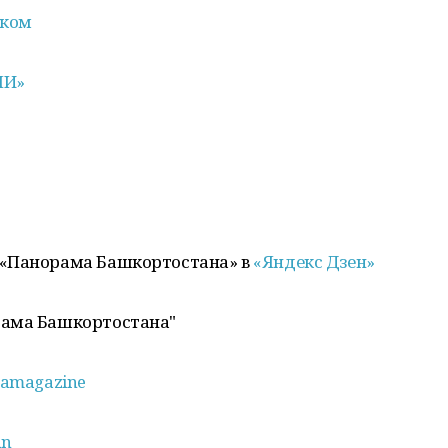
иком
ЛИ»
 «Панорама Башкортостана» в
«Яндекс Дзен»
рама Башкортостана"
amagazine
an