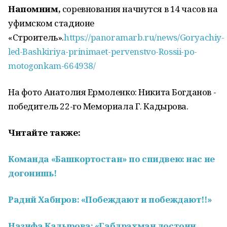
Напомним,
соревнования начнутся в 14 часов на
уфимском стадионе
«Строитель».
https://panoramarb.ru/news/Goryachiy-
led-Bashkiriya-prinimaet-pervenstvo-Rossii-po-
motogonkam-664938/
На фото Анатолия Ермоленко: Никита Богданов -
победитель 22-го Мемориала Г. Кадырова.
Читайте также:
Команда «Башкортостан» по спидвею: нас не
догонишь!
Радий Хабиров: «Побеждают и побеждают!!»
Назифа Кадырова: «Габдрахман достоин