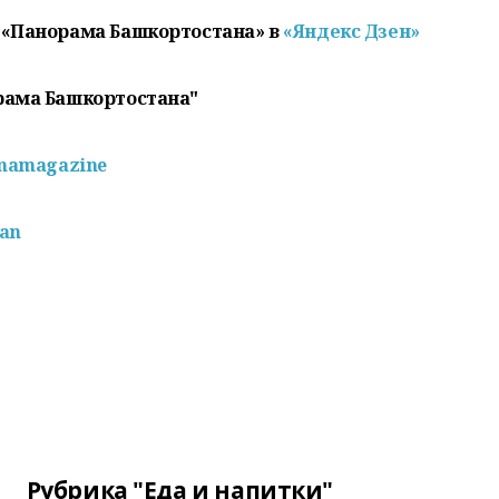
 «Панорама Башкортостана» в
«Яндекс Дзен»
рама Башкортостана"
mamagazine
pan
Рубрика "Еда и напитки"