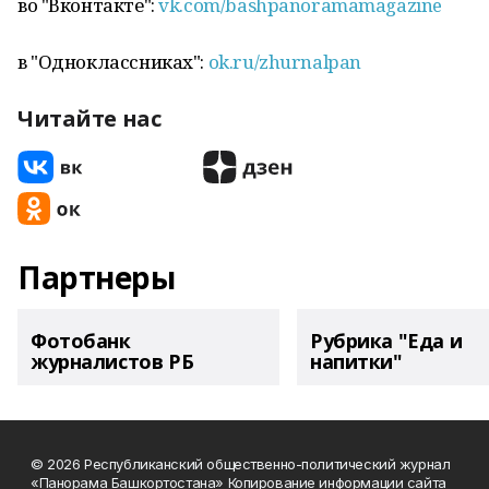
во "Вконтакте":
vk.com/bashpanoramamagazine
в "Одноклассниках":
ok.ru/zhurnalpan
Читайте нас
Партнеры
Фотобанк
Рубрика "Еда и
журналистов РБ
напитки"
© 2026 Республиканский общественно-политический журнал
«Панорама Башкортостана» Копирование информации сайта