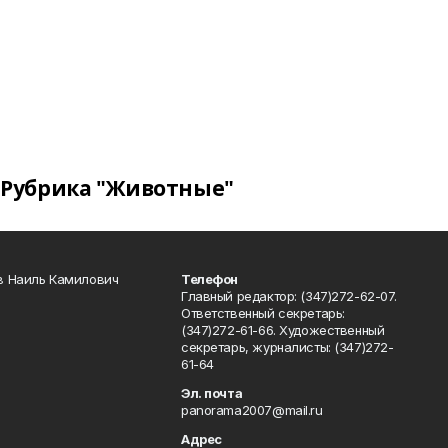
Рубрика "Животные"
в Наиль Камилович
Телефон
Главный редактор: (347)272-62-07.
Ответственный секретарь:
(347)272-61-66. Художественный
секретарь, журналисты: (347)272-
61-64
Эл. почта
panorama2007@mail.ru
Адрес