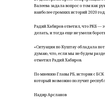
Валеева задала вопрос о том как р
наиболее громких историй 2020 года 
Радий Хабиров ответил, что РКБ — э
делать, и тогда еще не умели бороть
«Ситуация по Куштау обладала пот
думаю, что, если мы не будем разде
отметил Радий Хабиров.
По мнению Главы РБ, история с БСК
который возможно получит республик
Надир Арсланов