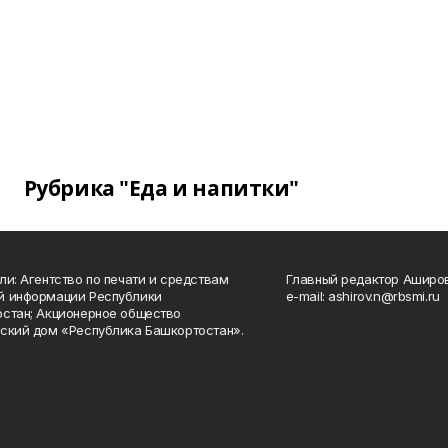
Рубрика "Еда и напитки"
ли: Агентство по печати и средствам
Главный редактор Аширо
й информации Республики
e-mail: ashirov.n@rbsmi.ru
стан; Акционерное общество
ский дом «Республика Башкортостан».