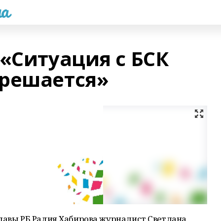
а
«Ситуация с БСК
решается»
Главы РБ Радия Хабирова журналист Светлана