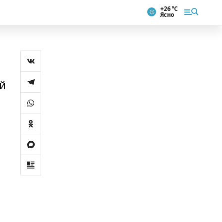
+26 °С
Ясно
ий