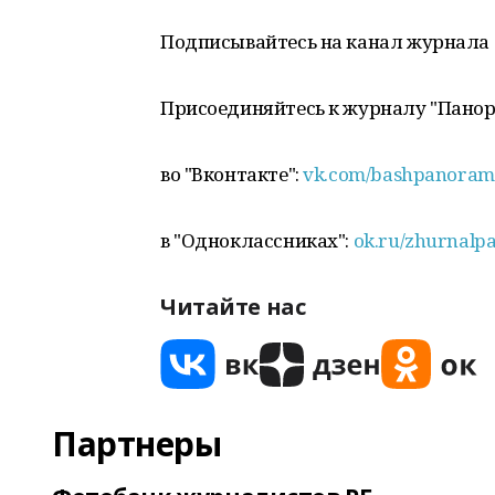
Подписывайтесь на канал журнала
Присоединяйтесь к журналу "Пано
во "Вконтакте":
vk.com/bashpanoram
в "Одноклассниках":
ok.ru/zhurnalp
Читайте нас
Партнеры