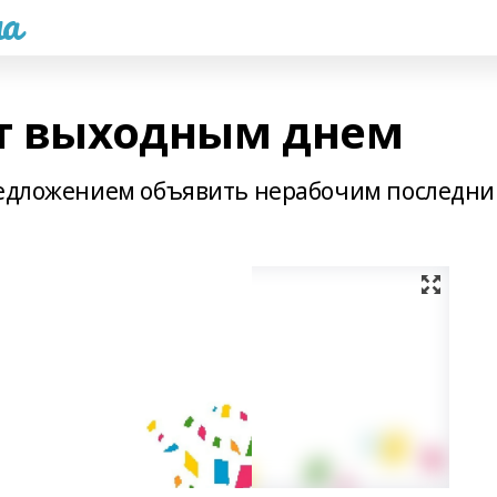
а
ет выходным днем
предложением объявить нерабочим последн