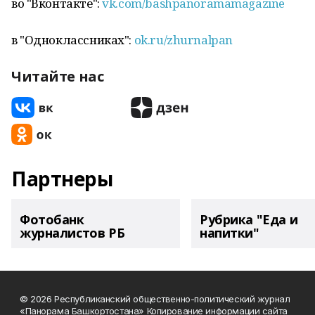
во "Вконтакте":
vk.com/bashpanoramamagazine
в "Одноклассниках":
ok.ru/zhurnalpan
Читайте нас
Партнеры
Фотобанк
Рубрика "Еда и
журналистов РБ
напитки"
© 2026 Республиканский общественно-политический журнал
«Панорама Башкортостана» Копирование информации сайта