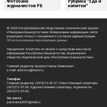
Фотобанк
Рубрика "Еда и
журналистов РБ
напитки"
© 2026 Республиканский общественно-политический журнал
«Панорама Башкортостана» Копирование информации сайта
разрешено только с письменного согласия администрации.
Об использовании персональных данных
Учредители: Агентство по печати и средствам массовой
информации Республики Башкортостан; Акционерное
общество Издательский дом «Республика Башкортостан».
Главный редактор Аширов Наиль Камилович
e-mail: ashirov.n@rbsmi.ru
Телефон
Главный редактор: (347)272-62-07. Ответственный секретарь:
(347)272-61-66. Художественный секретарь, журналисты:
(347)272-61-64
Эл. почта
panorama2007@mail.ru