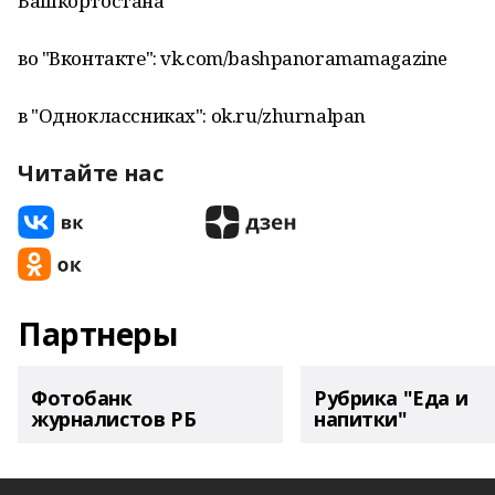
Башкортостана"
во "Вконтакте": vk.com/bashpanoramamagazine
в "Одноклассниках": ok.ru/zhurnalpan
Читайте нас
Партнеры
Фотобанк
Рубрика "Еда и
журналистов РБ
напитки"