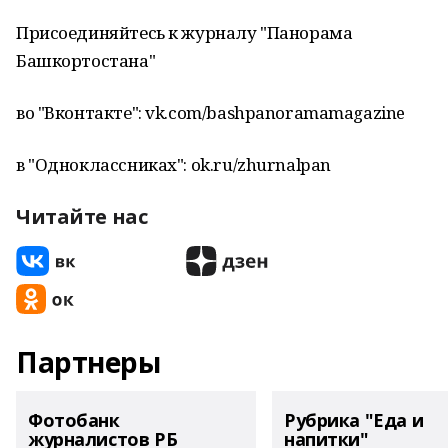
Присоединяйтесь к журналу "Панорама
Башкортостана"
во "Вконтакте": vk.com/bashpanoramamagazine
в "Одноклассниках": ok.ru/zhurnalpan
Читайте нас
Партнеры
Фотобанк
Рубрика "Еда и
журналистов РБ
напитки"