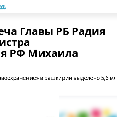
а
еча Главы РБ Радия
истра
ия РФ Михаила
авоохранение» в Башкирии выделено 5,6 м