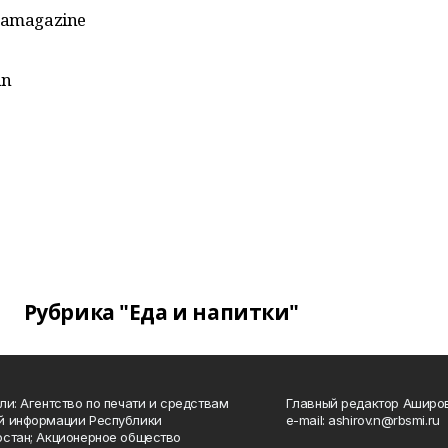
mamagazine
an
Рубрика "Еда и напитки"
ли: Агентство по печати и средствам
Главный редактор Аширо
й информации Республики
e-mail: ashirov.n@rbsmi.ru
стан; Акционерное общество