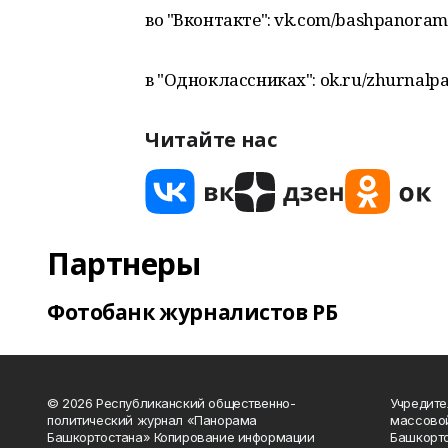
во "Вконтакте": vk.com/bashpanora
в "Одноклассниках": ok.ru/zhurnalp
Читайте нас
Партнеры
Фотобанк журналистов РБ
© 2026 Республиканский общественно-
Учредите
политический журнал «Панорама
массово
Башкортостана» Копирование информации
Башкорто