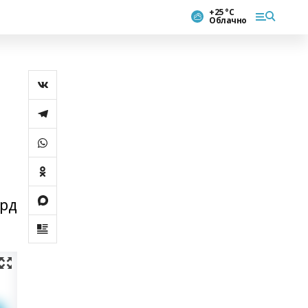
+25 °С
Облачно
лрд