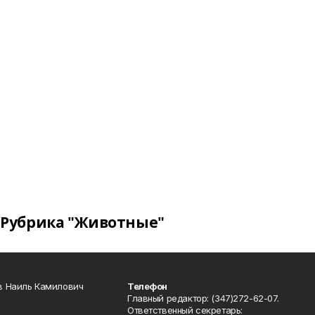
Рубрика "Животные"
в Наиль Камилович
Телефон
Главный редактор: (347)272-62-07.
Ответственный секретарь: