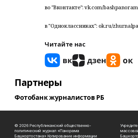
во "Вконтакте": vk.com/bashpanora
в "Одноклассниках": ok.ru/zhurnalp
Читайте нас
Партнеры
Фотобанк журналистов РБ
© 2026 Республиканский общественно-
Учредите
политический журнал «Панорама
массово
Башкортостана» Копирование информации
Башкорто