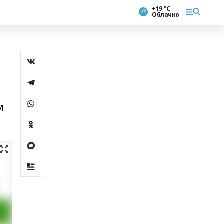
+19 °С
Облачно
м