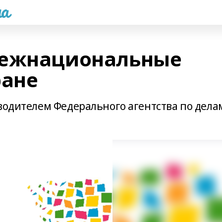
а
межнациональные
ране
оводителем Федерального агентства по дела