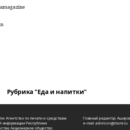
mamagazine
an
Рубрика "Еда и напитки"
ли: Агентство по печати и средствам
Главный редактор Аширо
й информации Республики
e-mail: ashirov.n@rbsmi.ru
стан; Акционерное общество