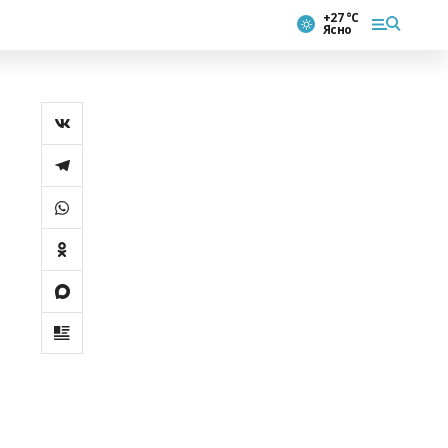
+27 °С
Ясно