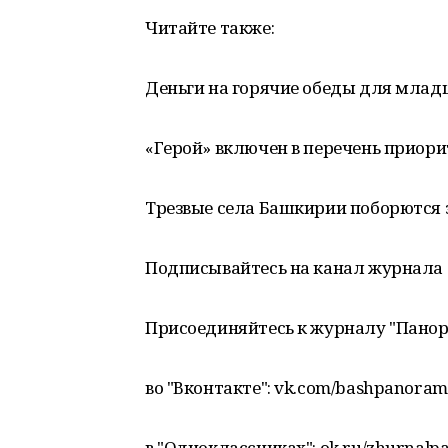
Читайте также:
Деньги на горячие обеды для мла
«Герой» включен в перечень приор
Трезвые села Башкирии поборются з
Подписывайтесь на канал журнала 
Присоединяйтесь к журналу "Пано
во "Вконтакте": vk.com/bashpanora
в "Одноклассниках": ok.ru/zhurnalp