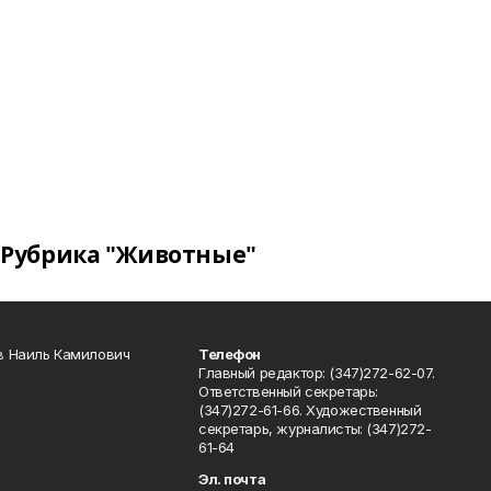
Рубрика "Животные"
в Наиль Камилович
Телефон
Главный редактор: (347)272-62-07.
Ответственный секретарь:
(347)272-61-66. Художественный
секретарь, журналисты: (347)272-
61-64
Эл. почта