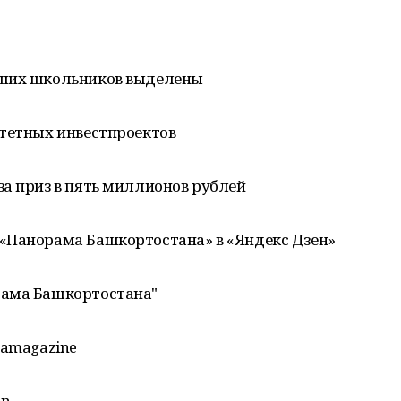
дших школьников выделены
итетных инвестпроектов
а приз в пять миллионов рублей
«Панорама Башкортостана» в «Яндекс Дзен»
рама Башкортостана"
mamagazine
an