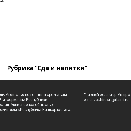
Рубрика "Еда и напитки"
ли: Агентство по печати и средствам
Главный редактор Аширо
й информации Республики
e-mail: ashirov.n@rbsmi.ru
стан; Акционерное общество
ский дом «Республика Башкортостан».