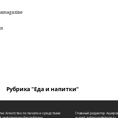
mamagazine
an
Рубрика "Еда и напитки"
ли: Агентство по печати и средствам
Главный редактор Аширо
й информации Республики
e-mail: ashirov.n@rbsmi.ru