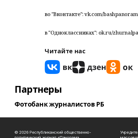
во "Вконтакте": vk.com/bashpanora
в "Одноклассниках": ok.ru/zhurnalp
Читайте нас
Партнеры
Фотобанк журналистов РБ
© 2026 Республиканский общественно-
Учредите
политический журнал «Панорама
массово