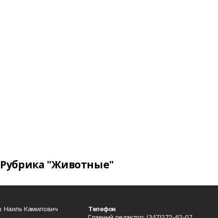
Рубрика "Животные"
в Наиль Камилович
Телефон
Главный редактор: (347)272-62-07.