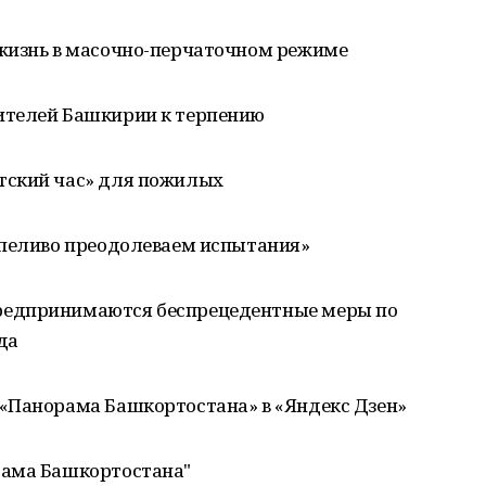
жизнь в масочно-перчаточном режиме
ителей Башкирии к терпению
тский час» для пожилых
рпеливо преодолеваем испытания»
редпринимаются беспрецедентные меры по
да
«Панорама Башкортостана» в «Яндекс Дзен»
рама Башкортостана"