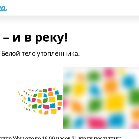
а
– и в реку!
 Белой тело утопленника.
нтр Уфы около 16.00 часов 21 июля поступила