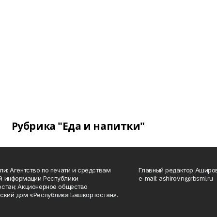
Рубрика "Еда и напитки"
ли: Агентство по печати и средствам
Главный редактор Аширо
й информации Республики
e-mail: ashirov.n@rbsmi.ru
стан; Акционерное общество
ский дом «Республика Башкортостан».