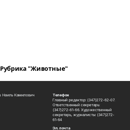
Рубрика "Животные"
в Наиль Камилович
Телефон
Главный редактор: (347)272-62-07.
Ответственный секретарь:
(347)272-61-66. Художественный
секретарь, журналисты: (347)272-
61-64
Эл. почта