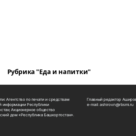
Рубрика "Еда и напитки"
ли: Агентство по печати и средствам
Главный редактор Аширо
й информации Республики
e-mail: ashirov.n@rbsmi.ru
стан; Акционерное общество
ский дом «Республика Башкортостан».