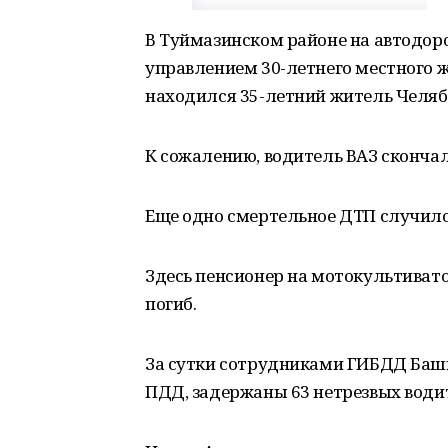
В Туймазинском районе на автодоро
управлением 30-летнего местного жи
находился 35-летний житель Челяб
К сожалению, водитель ВАЗ скончал
Еще одно смертельное ДТП случило
Здесь пенсионер на мотокультивато
погиб.
За сутки сотрудниками ГИБДД Баш
ПДД, задержаны 63 нетрезвых води