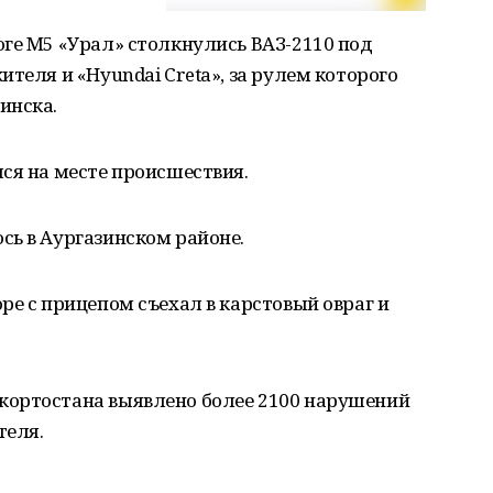
ге М5 «Урал» столкнулись ВАЗ-2110 под
теля и «Hуundai Creta», за рулем которого
инска.
ся на месте происшествия.
сь в Аургазинском районе.
ре с прицепом съехал в карстовый овраг и
кортостана выявлено более 2100 нарушений
теля.