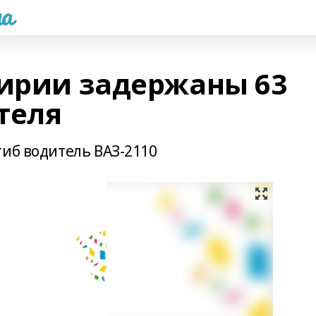
а
кирии задержаны 63
теля
гиб водитель ВАЗ-2110