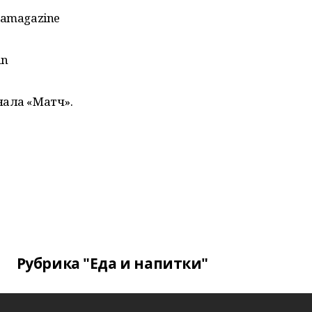
mamagazine
an
нала «Матч».
Рубрика "Еда и напитки"