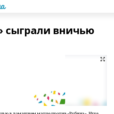
а
» сыграли вничью
чью в домашнем матче против «Рубина». Игра