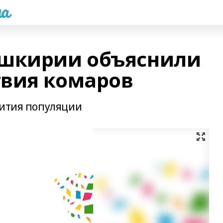
а
ашкирии объяснили
вия комаров
вития популяции