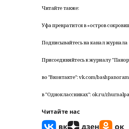
Читайте также:
Уфа превратится в «остров сокрови
Подписывайтесь на канал журнала 
Присоединяйтесь к журналу "Пано
во "Вконтакте": vk.com/bashpanora
в "Одноклассниках": ok.ru/zhurnalp
Читайте нас