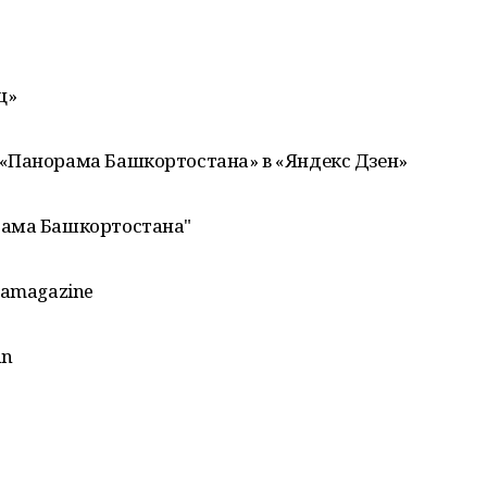
щ»
«Панорама Башкортостана» в «Яндекс Дзен»
рама Башкортостана"
mamagazine
an