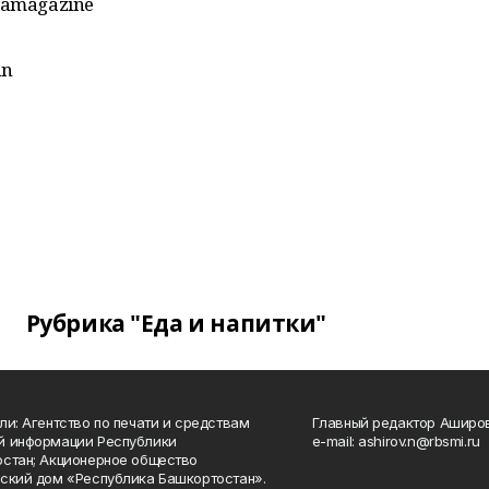
mamagazine
an
Рубрика "Еда и напитки"
ли: Агентство по печати и средствам
Главный редактор Аширо
й информации Республики
e-mail: ashirov.n@rbsmi.ru
стан; Акционерное общество
ский дом «Республика Башкортостан».