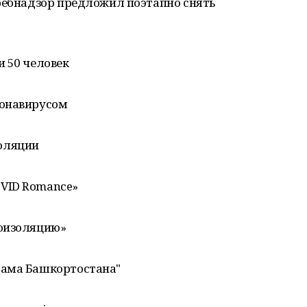
требнадзор предложил поэтапно снять
 50 человек
ронавирусом
оляции
VID Romanсe»
моизоляцию»
рама Башкортостана"