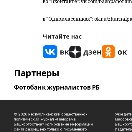
во "Вконтакте": vk.com/bashpanora
в "Одноклассниках": ok.ru/zhurnalp
Читайте нас
Партнеры
Фотобанк журналистов РБ
© 2026 Республиканский общественно-
Учредите
политический журнал «Панорама
массово
Башкортостана» Копирование информации
Башкорто
сайта разрешено только с письменного
Издатель