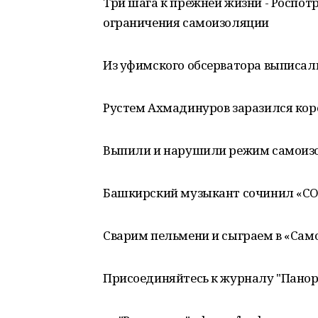
Три шага к прежней жизни - Роспо
ограничения самоизоляции
Из уфимского обсерватора выписали
Рустем Ахмадинуров заразился ко
Выпили и нарушили режим самоиз
Башкирский музыкант сочинил «CO
Сварим пельмени и сыграем в «Са
Присоединяйтесь к журналу "Пано