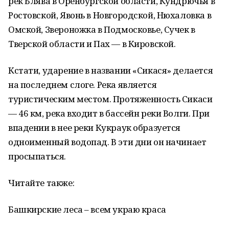
рек Блява в Оренбургской области, Кундрючья в
Ростовской, Явонь в Новгородской, Нюхаловка в
Омской, Звероножка в Подмосковье, Сучек в
Тверской области и Пах — в Кировской.
Кстати, ударение в названии «Сикася» делается
на последнем слоге. Река является
туристическим местом. Протяженность Сикаси
— 46 км, река входит в бассейн реки Волги. При
впадении в нее реки Кукраук образуется
одноименный водопад. В эти дни он начинает
просыпаться.
Читайте также:
Башкирские леса – всем украю краса