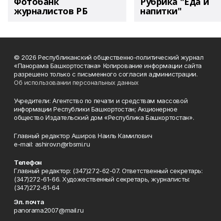
Фотобанк
Рубрика "Еда и
журналистов РБ
напитки"
© 2026 Республиканский общественно-политический журнал
«Панорама Башкортостана» Копирование информации сайта
разрешено только с письменного согласия администрации.
Об использовании персональных данных
Учредители: Агентство по печати и средствам массовой
информации Республики Башкортостан; Акционерное
общество Издательский дом «Республика Башкортостан».
Главный редактор Аширов Наиль Камилович
e-mail: ashirov.n@rbsmi.ru
Телефон
Главный редактор: (347)272-62-07. Ответственный секретарь:
(347)272-61-66. Художественный секретарь, журналисты:
(347)272-61-64
Эл. почта
panorama2007@mail.ru