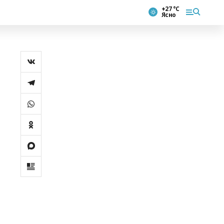
+27 °С
Ясно