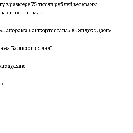
 в размере 75 тысяч рублей ветераны
ат в апреле-мае.
«Панорама Башкортостана» в «Яндекс Дзен»
рама Башкортостана"
mamagazine
an