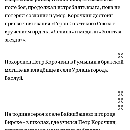
поле боя, продолжал истреблять врага, пока не
потерял сознание и умер. Корочкин достоин
присвоения звания «Герой Советского Союза с
вручением ордена «Ленина» и медали «Золотая
звезда»».
Похоронен Петр Корочкин в Румынии в братской
могиле на кладбище в селе Урлаць города
Васлуй.
На родине героя в селе Байкибашево и городе
Бирске – в школах, где учился Петр Корочкин,