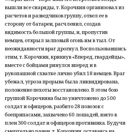
вышли все снаряды, т. Корочкин организовал из
расчетов и разведчиков группу, отвел ее в
сторону от батареи, расчленил, создав
видимость большой группы, и, пропустив
немцев, открыл залповый огонь им в тыл. От
неожиданности враг дрогнул. Воспользовавшись
этим, т. Корочкин, крикнув «Вперед, гвардейцы»,
вместе с бойцами ринулся вперед и в
рукопашной схватке лично убил 18 немцев. Враг
убежал, угроза прорыва была ликвидирована,
положение пехоты восстановлено. В этом бою
группой Корочкина было уничтожено до 500
солдат и офицеров, разбито 28 повозок с
боеприпасами, захвачено 60 лошадей, взято в
плен 300 солдат и офицеров противника. Будучи
смертельно ранен, т. Корочкин, оставаясь на