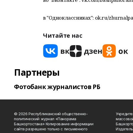
в "Одноклассниках": ok.ru/zhurnalp
Читайте нас
Партнеры
Фотобанк журналистов РБ
© 2026 Республиканский общественно-
Учредите
политический журнал «Панорама
массово
Башкортостана» Копирование информации
Башкорто
сайта разрешено только с письменного
Издатель