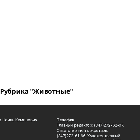
Рубрика "Животные"
в Наиль Камилович
Телефон
Главный редактор: (347)272-62-07.
Ответственный секретарь:
(347)272-61-66. Художественный