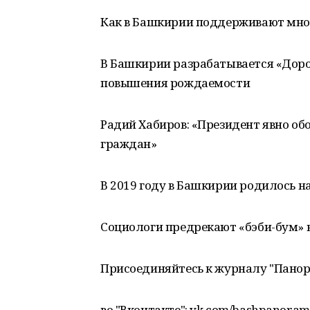
Как в Башкирии поддерживают мно
В Башкирии разрабатывается «Дор
повышения рождаемости
Радий Хабиров: «Президент явно обо
граждан»
В 2019 году в Башкирии родилось н
Социологи предрекают «бэби-бум» 
Присоединяйтесь к журналу "Пано
во "Вконтакте": vk.com/bashpanora