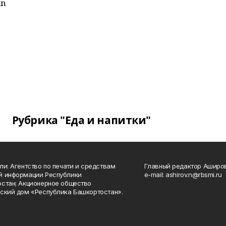
an
Рубрика "Еда и напитки"
ли: Агентство по печати и средствам
Главный редактор Аширо
й информации Республики
e-mail: ashirov.n@rbsmi.ru
стан; Акционерное общество
ский дом «Республика Башкортостан».