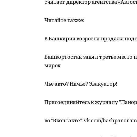
считает директор агентства «Автост
Читайте также:
В Башкирии возросла продажа по
Башкортостан занял третье место 
марок
Чье авто? Ничье? Эвакуатор!
Присоединяйтесь к журналу "Пано
во "Вконтакте": vk.com/bashpanora