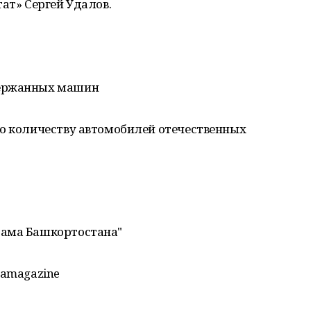
ат» Сергей Удалов.
держанных машин
по количеству автомобилей отечественных
рама Башкортостана"
mamagazine