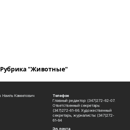
Рубрика "Животные"
в Наиль Камилович
Телефон
Главный редактор: (347)272-62-07.
Ответственный секретарь:
(347)272-61-66. Художественный
секретарь, журналисты: (347)272-
61-64
Эл. почта