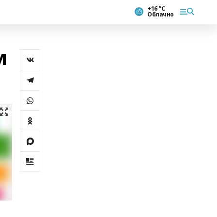
+16 °С
Облачно
м