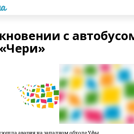
а
лкновении с автобусо
 «Чери»
зошла авария на западном обходе Уфы.