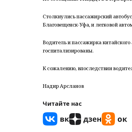
Столкнулись пассажирский автобу
Благовещенск-Уфа, и легковой авто
Водитель и пассажирка китайского
госпитализированы.
К сожалению, впоследствии водител
Надир Арсланов
Читайте нас