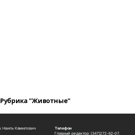
Рубрика "Животные"
в Наиль Камилович
Телефон
Главный редактор: (347)272-62-07.