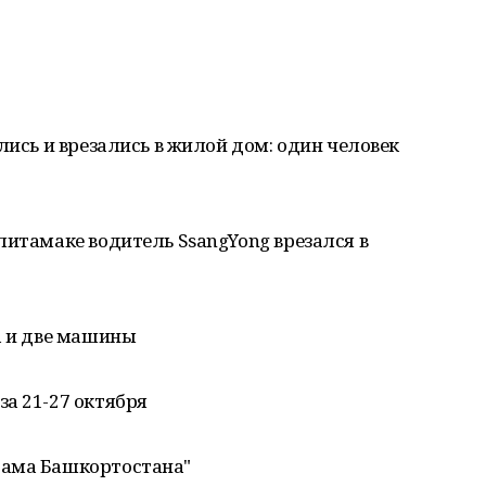
лись и врезались в жилой дом: один человек
литамаке водитель SsangYong врезался в
а и две машины
а 21-27 октября
рама Башкортостана"