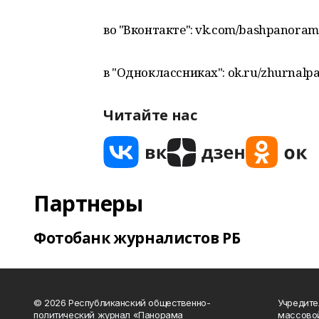
во "Вконтакте": vk.com/bashpanora
в "Одноклассниках": ok.ru/zhurnalp
Читайте нас
Партнеры
Фотобанк журналистов РБ
© 2026 Республиканский общественно-
Учредите
политический журнал «Панорама
массово