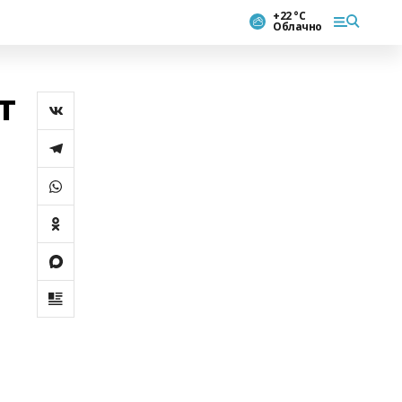
+22 °С
Облачно
т