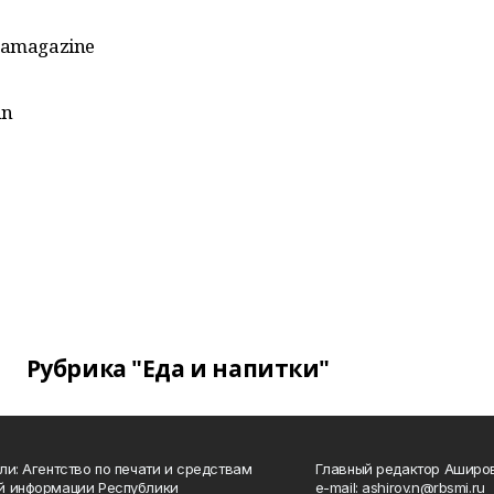
mamagazine
an
Рубрика "Еда и напитки"
ли: Агентство по печати и средствам
Главный редактор Аширо
й информации Республики
e-mail: ashirov.n@rbsmi.ru