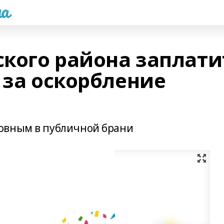
а
кого района заплати
 за оскорбление
овным в публичной брани