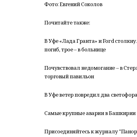
Фото: Евгений Соколов
Почитайте также:
В Уфе «Лада Гранта» и Ford столкну
погиб, трое – в больнице
Почувствовал недомогание – в Стер
торговый павильон
В Уфе ветер повредил два светофор
Самые крупные аварии в Башкирии з
Присоединяйтесь к журналу "Пано