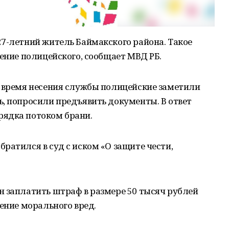
7-летний житель Баймакского района. Такое
ление полицейского, сообщает МВД РБ.
о время несения службы полицейские заметили
, попросили предъявить документы. В ответ
рядка потоком брани.
ратился в суд с иском «О защите чести,
н заплатить штраф в размере 50 тысяч рублей
нение морального вред.