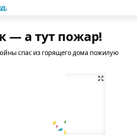
а
к — а тут пожар!
ойны спас из горящего дома пожилую