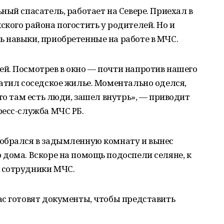
ный спасатель, работает на Севере. Приехал в
кого района погостить у родителей. Но и
 навыки, приобретенные на работе в МЧС.
й. Посмотрев в окно — почти напротив нашего
атил соседское жилье. Моментально оделся,
то там есть люди, зашел внутрь», — приводит
ресс-служба МЧС РБ.
обрался в задымленную комнату и вынес
дома. Вскоре на помощь подоспели селяне, к
 сотрудники МЧС.
ас готовят документы, чтобы представить