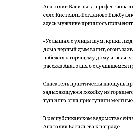
Анатолий Васильев - профессиональ
село Кистенли-Богданово Бижбулякс
здесь мужчине пришлось применить
«Услышал с улицы шум, крики люде
дома черный дым валит, огонь захв
побежал к горящему дому и, зная, ч
рассказ Анатолия о случившемся п
Спасатель практически наощупь пр
задыхающуюся хозяйку из горящего 
тушению огня приступили местные
В республиканском ведомстве сейч
Анатолия Васильева к награде.