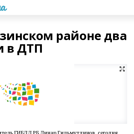
а
азинском районе два
и в ДТП
итель ГИБДД РБ Динар Гильмутдинов , сегодня