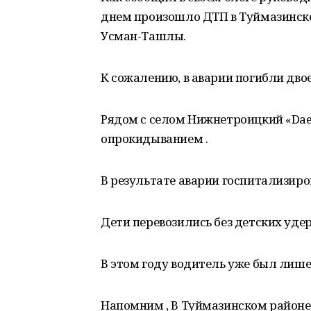
днем произошло ДТП в Туймазинско
Усман-Ташлы.
К сожалению, в аварии погибли двое
Рядом с селом Нижнетроицкий «Dae
опрокидыванием .
В результате аварии госпитализир
Дети перевозились без детских уд
В этом году водитель уже был лишен
Напомним , В Туймазинском районе