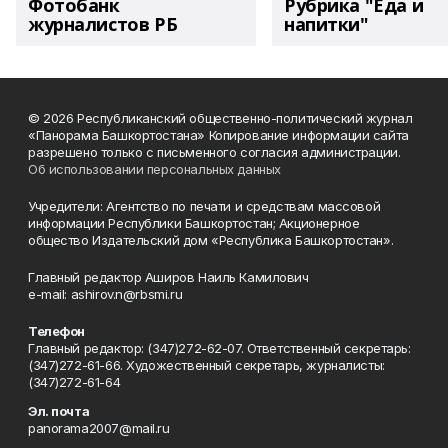
Фотобанк
Рубрика "Еда и
журналистов РБ
напитки"
© 2026 Республиканский общественно-политический журнал
«Панорама Башкортостана» Копирование информации сайта
разрешено только с письменного согласия администрации.
Об использовании персональных данных
Учредители: Агентство по печати и средствам массовой
информации Республики Башкортостан; Акционерное
общество Издательский дом «Республика Башкортостан».
Главный редактор Аширов Наиль Камилович
e-mail: ashirov.n@rbsmi.ru
Телефон
Главный редактор: (347)272-62-07. Ответственный секретарь:
(347)272-61-66. Художественный секретарь, журналисты:
(347)272-61-64
Эл. почта
panorama2007@mail.ru