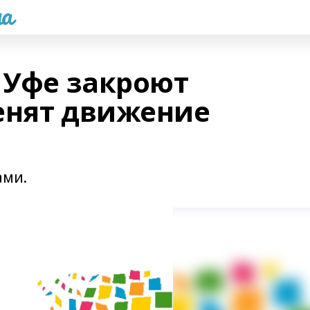
а
 Уфе закроют
енят движение
ами.