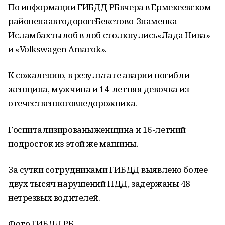
По информации ГИБДД РБвчера в Ермекеевском
районенаавтодорогеБекетово-Знаменка-
Исламбахтылоб в лоб столкнулись«Лада Нива»
и «Volkswagen Amarok».
К сожалению, в результате аварии погибли
женщина, мужчина и 14-летняя девочка из
отечественноговнедорожника.
Госпитализированыженщина и 16-летний
подросток из этой же машины.
За сутки сотрудниками ГИБДД выявлено более
двух тысяч нарушений ПДД, задержаны 48
нетрезвых водителей.
Фото ГИБДД РБ.