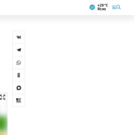
+29 °С
Ясно