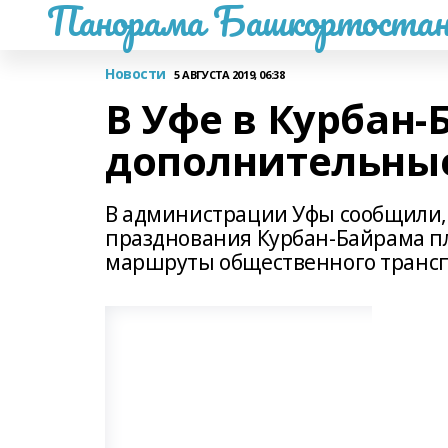
Панорама Башкортостан
Новости
5 АВГУСТА 2019, 06:38
В Уфе в Курбан-
дополнительны
В администрации Уфы сообщили, 
празднования Курбан-Байрама п
маршруты общественного трансп