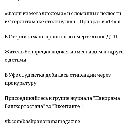
«Фарш из металлолома» и сломанные челюсти -
в Стерлитамаке столкнулись «Приора» и «14»-я
В Стерлитамаке произошло смертельное ДТП
Житель Белорецка поджег из мести дом подруги
с детьми
В Уфе студентка добилась стипендии через
прокуратуру
Присоединяйтесь к группе журнала "Панорама
Башкортостана" во "Вконтакте":
vk.com/bashpanoramamagazine