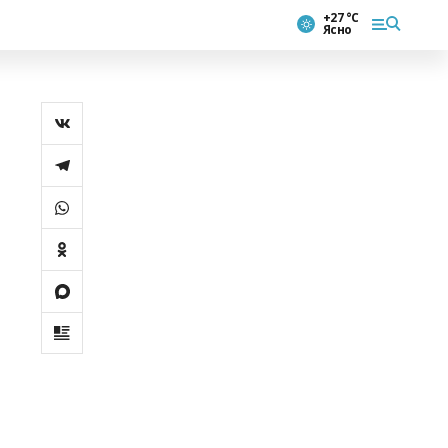
+27 °С
Ясно