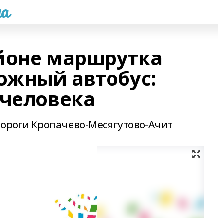
а
йоне маршрутка
рожный автобус:
 человека
дороги Кропачево-Месягутово-Ачит