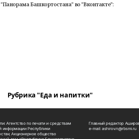
"Панорама Башкортостана" во "Вконтакте":
Рубрика "Еда и напитки"
ли: Агентство по печати и средствам
Главный редактор Аширо
й информации Республики
e-mail: ashirov.n@rbsmi.ru
стан; Акционерное общество