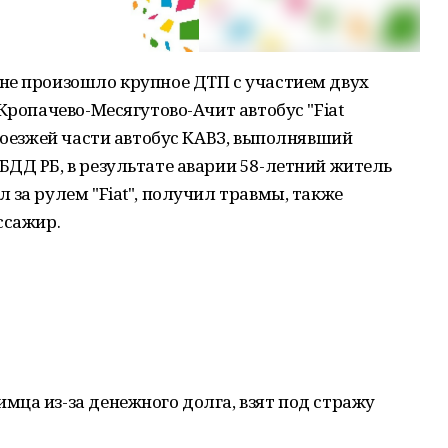
не произошло крупное ДТП с участием двух
Кропачево-Месягутово-Ачит автобус "Fiat
проезжей части автобус КАВЗ, выполнявший
ДД РБ, в результате аварии 58-летний житель
 за рулем "Fiat", получил травмы, также
ссажир.
ца из-за денежного долга, взят под стражу