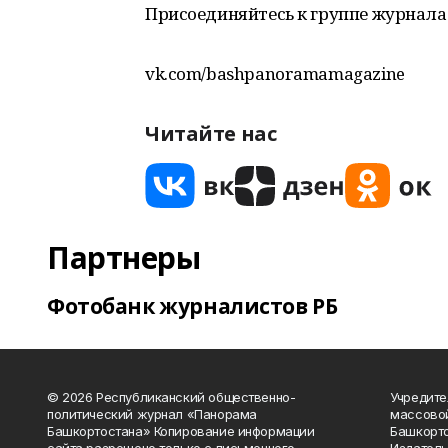
Присоединяйтесь к группе журнала 
vk.com/bashpanoramamagazine
Читайте нас
Партнеры
Фотобанк журналистов РБ
© 2026 Республиканский общественно-
Учредите
политический журнал «Панорама
массово
Башкортостана» Копирование информации
Башкорто