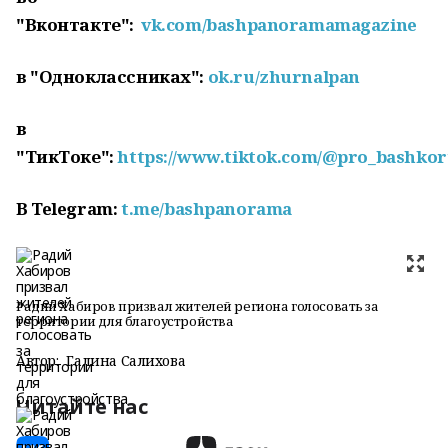
"Вконтакте":
vk.com/bashpanoramamagazine
в "Одноклассниках":
ok.ru/zhurnalpan
в
"ТикТоке":
https://www.tiktok.com/@pro_bashkor
В
Telegram
:
t
.
me
/
bashpanorama
Радий Хабиров призвал жителей региона голосовать за
территории для благоустройства
Автор:
Галина Салихова
Читайте нас