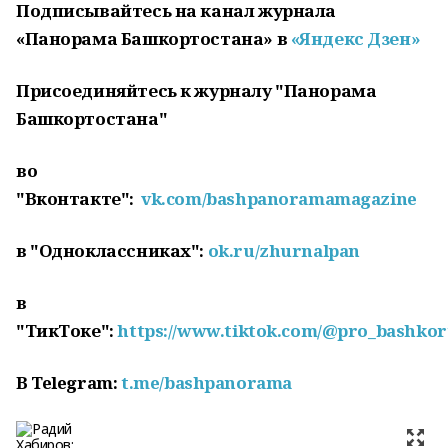
Подписывайтесь на канал журнала
«Панорама Башкортостана» в
«Яндекс Дзен»
Присоединяйтесь к журналу "Панорама
Башкортостана"
во
"Вконтакте":
vk.com/bashpanoramamagazine
в "Одноклассниках":
ok.ru/zhurnalpan
в
"ТикТоке":
https://www.tiktok.com/@pro_bashkor
В
Telegram
:
t
.
me
/
bashpanorama